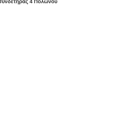
 συνδετήρας 4 Πολωνού