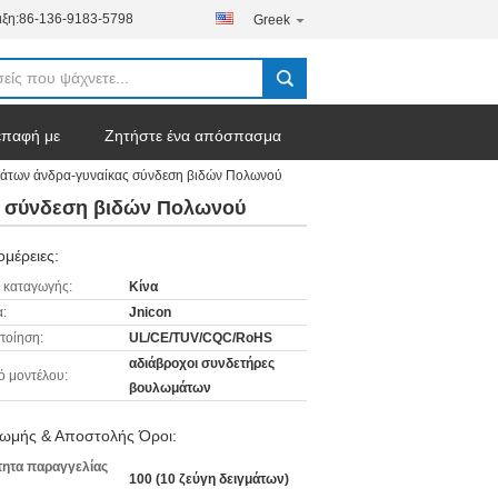
ξη:
86-136-9183-5798
Greek
επαφή με
Ζητήστε ένα απόσπασμα
μάτων άνδρα-γυναίκας σύνδεση βιδών Πολωνού
ς σύνδεση βιδών Πολωνού
μέρειες:
 καταγωγής:
Κίνα
:
Jnicon
ποίηση:
UL/CE/TUV/CQC/RoHS
αδιάβροχοι συνδετήρες
ό μοντέλου:
βουλωμάτων
ωμής & Αποστολής Όροι:
ητα παραγγελίας
100 (10 ζεύγη δειγμάτων)