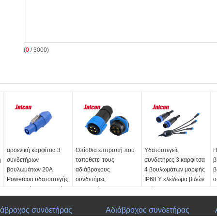
(
0
/ 3000)
αρσενική καρφίτσα 3
Οπίσθια επιτροπή που
Υδατοστεγείς
Η
η
συνδετήρων
τοποθετεί τους
συνδετήρες 3 καρφίτσα
β
βουλωμάτων 20A
αδιάβροχους
4 βουλωμάτων μορφής
β
Powercon υδατοστεγής
συνδετήρες
IP68 Υ κλείδωμα βιδών
ο
ηλεκτρική για την οθόνη
βουλωμάτων, M25 4
κλάδων
1
των υπαίθριων
αδιάβροχοι XLR
τ
Λεπτομέρειες
οδηγήσεων
συνδετήρες καρφιτσών
ιάβροχος συνδετήρας
Αδιάβροχος συνδετήρας
προϊόντων:
3 καρφίτσα
Α