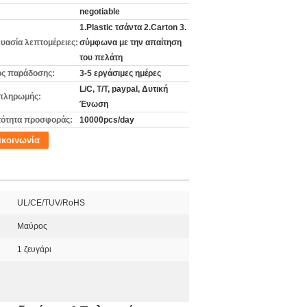
negotiable
1.Plastic τσάντα 2.Carton 3.
υασία λεπτομέρειες:
σύμφωνα με την απαίτηση
του πελάτη
ς παράδοσης:
3-5 εργάσιμες ημέρες
L/C, T/T, paypal, Δυτική
πληρωμής:
Ένωση
ότητα προσφοράς:
10000pcs/day
ικοινωνία
UL/CE/TUV/RoHS
Μαύρος
1 ζευγάρι