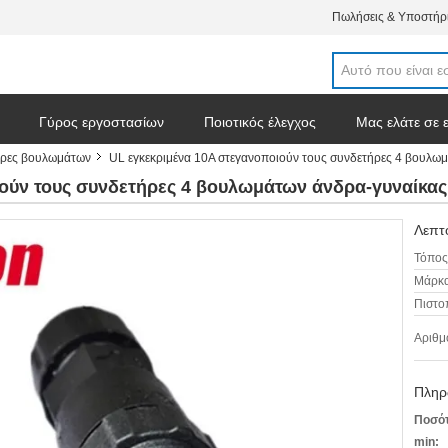
Πωλήσεις & Υποστήρι
Γύρος εργοστασίων
Ποιοτικός έλεγχος
Μας ελάτε σε 
ήρες βουλωμάτων
UL εγκεκριμένα 10A στεγανοποιούν τους συνδετήρες 4 βουλω
ιούν τους συνδετήρες 4 βουλωμάτων άνδρα-γυναίκα
Λεπτο
Τόπος
Μάρκα
Πιστο
Αριθμ
Πληρ
Ποσότ
min: