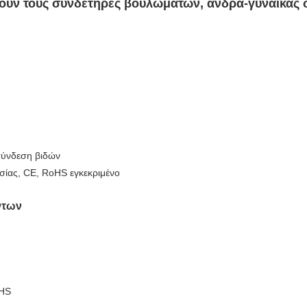
ιούν τους συνδετήρες βουλωμάτων, άνδρα-γυναίκας
σύνδεση βιδών
σίας, CE, RoHS εγκεκριμένο
ντων
oHS