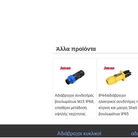
Άλλα προϊόντα
Αδιάβροχοι συνδετήρες
IP44/αδιάβροχοι
βουλωμάτων M15 IP68,
ηλεκτρικοί συνδετήρες 
υπαίθρια μετάδοση
κίτρινη και μαύρη Shell
υψηλής ταχύτητας
βουλωμάτων IP65
συνδετήρων
όνομα:
Συνδετήρας
βουλωμάτων
βουλωμάτων και
Όνομα Προϊόντος:
Αδιάβροχοι κυκλικοί
υποδοχών
αδ