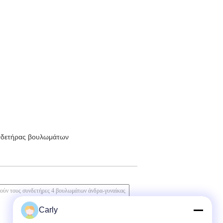
νδετήρας βουλωμάτων
Carly