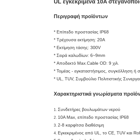
UL εγκεκριμένα 10A στεγανοπο
Περιγραφή προϊόντων
* Επίπεδο προστασίας IP68
* Τρέχουσα εκτίμηση: 20A
* Εκτίμηση τάσης: 300V
* Σειρά καλωδίων: 6~9mm
* Αποδεκτό Max.Cable OD: 9 χιλ.
* Τομέας - εγκαταστήσιμος, συγκόλληση ή 
* UL, TUV, Συμβούλιο Πολιτιστικής Συνεργα
Χαρακτηριστικά γνωρίσματα προϊό
Συνδετήρες βουλωμάτων νερού
1.
10A Max, επίπεδο προστασίας IP68
2.
2-8 καρφίτσα διαθέσιμη
3.
Εγκεκριμένος από UL, το CE, TUV και R
4.