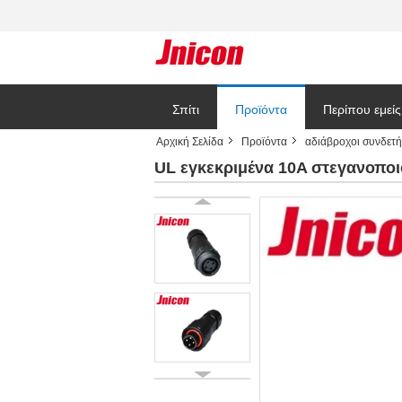
Σπίτι
Προϊόντα
Περίπου εμείς
Αρχική Σελίδα
Προϊόντα
αδιάβροχοι συνδετ
Blog
UL εγκεκριμένα 10A στεγανοπο