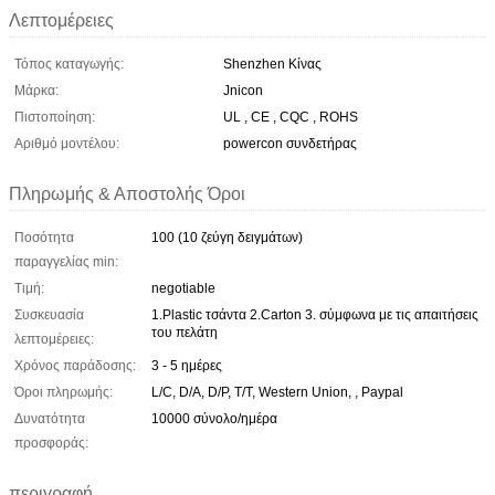
Λεπτομέρειες
Τόπος καταγωγής:
Shenzhen Κίνας
Μάρκα:
Jnicon
Πιστοποίηση:
UL , CE , CQC , ROHS
Αριθμό μοντέλου:
powercon συνδετήρας
Πληρωμής & Αποστολής Όροι
Ποσότητα
100 (10 ζεύγη δειγμάτων)
παραγγελίας min:
Τιμή:
negotiable
Συσκευασία
1.Plastic τσάντα 2.Carton 3. σύμφωνα με τις απαιτήσεις
του πελάτη
λεπτομέρειες:
Χρόνος παράδοσης:
3 - 5 ημέρες
Όροι πληρωμής:
L/C, D/A, D/P, T/T, Western Union, , Paypal
Δυνατότητα
10000 σύνολο/ημέρα
προσφοράς:
περιγραφή