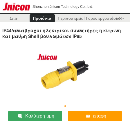
Shenzhen Jnicon Technology Co., Ltd.
Σπίτι
Προϊόντα
Περίπου εμείς
Γύρος εργοστασίων
>>
IP44/αδιάβροχοι ηλεκτρικοί συνδετήρες η κίτρινη
και μαύρη Shell βουλωμάτων IP65
Καλύτερη τιμή
επαφή