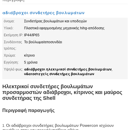
αδιάβροχοι συνδετήρες βουλωμάτων
όνομα:
Συνδετήρας βουλωμάτων και υποδοχών
Υλικό:
Πλαστικά εφαρμοσμένης μηχανικής hihg-απόδοσης
Εκτίμηση IP:
IP44/IP65
Συνδέοντας
Το βούλωμα/αποσυνδέει
τρόπος:
Χρώμα:
κίτρινο
Εγγύηση:
5 χρόνια
αδιάβροχοι ηλεκτρικοί συνδετήρες βουλωμάτων
Υψηλό φως:
,
υδατοστεγείς συνδετήρες βουλωμάτων
Ηλεκτρικοί συνδετήρες βουλωμάτων
προσαρμοστών αδιάβροχοι, κίτρινος και μαύρος
συνδετήρας της Shell
Περιγραφή παραγωγής
Οι αδιάβροχοι συνδετήρες βουλωμάτων Powercon ισχύουν
1.
συνήθως στην εσωτερική/υπαίθρια οθόνη.