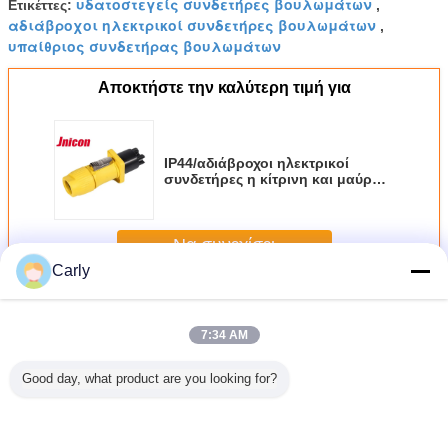
υδατοστεγείς συνδετήρες βουλωμάτων
Ετικέττες:
,
αδιάβροχοι ηλεκτρικοί συνδετήρες βουλωμάτων
,
υπαίθριος συνδετήρας βουλωμάτων
Αποκτήστε την καλύτερη τιμή για
IP44/αδιάβροχοι ηλεκτρικοί
συνδετήρες η κίτρινη και μαύρη
Shell βουλωμάτων IP65
Να συνεχίσει
Carly
αδιάβροχοι συνδετήρες βουλωμάτων
Περισσότεροι
7:34 AM
Good day, what product are you looking for?
κριμένα
αρσενική
Οπίσθια επιτροπή
Υδατοστεγείς
Αδιάβρ
0A
καρφίτσα 3
που τοποθετεί
συνδετήρες 3
συνδετ
οποιούν
συνδετήρων
τους αδιάβροχους
καρφίτσα 4
βουλωμάτ