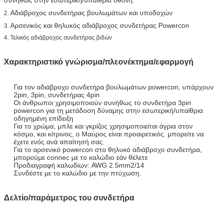
Αδιάβροχος συνδετήρας βουλωμάτων και υποδοχών
2.
Αρσενικός και θηλυκός αδιάβροχος συνδετήρας Powercon
3.
4. Τελικός αδιάβροχος συνδετήρας βιδών
Χαρακτηριστικό γνώρισμα/πλεονέκτημα/εφαρμογή
Για τον αδιάβροχο συνδετήρα βουλωμάτων powercon, υπάρχουν
2pin, 3pin, συνδετήρας 4pin
Οι άνθρωποι χρησιμοποιούν συνήθως το συνδετήρα 3pin
powercon για τη μετάδοση δύναμης στην εσωτερική/υπαίθρια
οδηγημένη επίδειξη
Για το χρώμα, μπλε και γκρίζος χρησιμοποιείται άγρια στον
κόσμο, και κίτρινος, ο Μαύρος είναι προαιρετικός. μπορείτε να
έχετε ενός ανά απαίτησή σας.
Για το αρσενικό powercon στο θηλυκό αδιάβροχο συνδετήρα,
μπορούμε connec με το καλώδιο εάν θέλετε
Προδιαγραφή καλωδίων: AWG 2.5mm2/14
Συνδέστε με το καλώδιο με την πτύχωση.
Δελτίο/παράμετρος του συνδετήρα