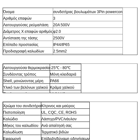
Όνομα
συνδετήρας βουλωμάτων 3Pin powercon
Αριθμός επαφών
3
Λειτουργούσες ρεύμα/τάση
20A 500V
Διάμετρος Χ επαφών αριθμός
φ2.0
Αντίσταση της τάσης
2500V
Επίπεδο προστασίας
IP44/IP65
Προδιαγραφή καλωδίων
2.5mm2
Σειρά διαμέτρων
MAXφ12mm
Λειτουργούσα θερμοκρασία
-25℃ - 80℃
Συνδέοντας τρόπος
Μόνη κλειδαριά
Shell, μονώνοντας μέρη
PA66
Υλικό των βελόνων χαλκού
Κράμα χαλκού
Πυρίμαχη εκτίμηση
UL94-V0
Χρώμα του συνδετήρα
Κίτρινος και μαύρος
Πιστοποίηση
UL, CQC, CE, ROHS
Καλώδιο
Λάστιχο/PVC/νάυλον
Μήκος του καλωδίου
Ανά απαίτησή σας
Καλωδίωση
Τερματικό βιδών
Εφαρμογή
Επίδειξη/δύναμη οδηγήσεων