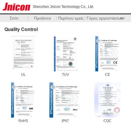
Shenzhen Jnicon Technology Co., Ltd.
Σπίτι
Προϊόντα
Περίπου εμείς
Γύρος εργοστασίων
>>
Quality Control
UL
TUV
CE
RoHS
IP67
CQC