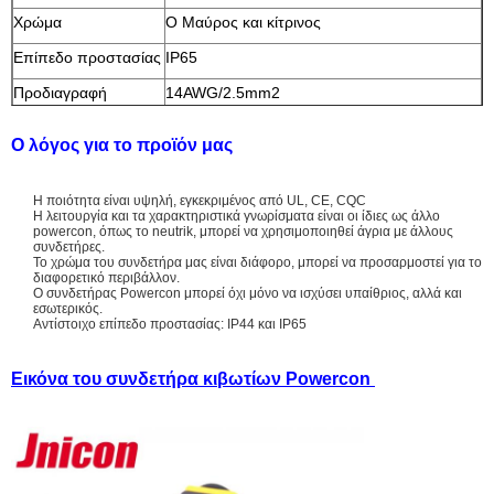
Χρώμα
Ο Μαύρος και κίτρινος
Επίπεδο προστασίας
IP65
Προδιαγραφή
14AWG/2.5mm2
καλωδίων
Ο λόγος για το προϊόν μας
Συνδέοντας τύπος
Μόνος - τύπος κλειδαριών/κλειδαριά
ώθησης
Αντίσταση της τάσης
1500V
Η ποιότητα είναι υψηλή, εγκεκριμένος από UL, CE, CQC
60 -
Η λειτουργία και τα χαρακτηριστικά γνωρίσματα είναι οι ίδιες ως άλλο
powercon, όπως το neutrik, μπορεί να χρησιμοποιηθεί άγρια με άλλους
Λειτουργούσα
-40℃ - 105 ℃
συνδετήρες.
θερμοκρασία
Το χρώμα του συνδετήρα μας είναι διάφορο, μπορεί να προσαρμοστεί για το
διαφορετικό περιβάλλον.
Ο συνδετήρας Powercon μπορεί όχι μόνο να ισχύσει υπαίθριος, αλλά και
εσωτερικός.
Αντίστοιχο επίπεδο προστασίας: IP44 και IP65
Εικόνα του συνδετήρα κιβωτίων Powercon