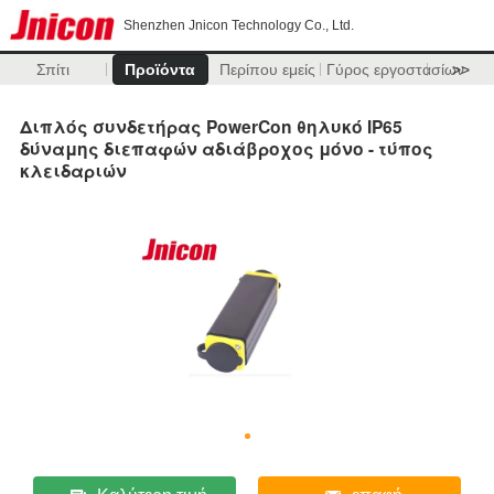
Shenzhen Jnicon Technology Co., Ltd.
Σπίτι
Προϊόντα
Περίπου εμείς
Γύρος εργοστασίων
>>
Διπλός συνδετήρας PowerCon θηλυκό IP65
δύναμης διεπαφών αδιάβροχος μόνο - τύπος
κλειδαριών