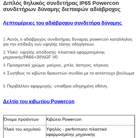
Διπλός θηλυκός συνδετήρας IP65 Powercon
συνδετήρων δύναμης διεπαφών αδιάβροχος
Λεπτομέρειες του αδιάβροχου συνδετήρα δύναμης
Αυτός ο αδιάβροχος συνδετήρας δύναμης powercon κατάλληλος
1.
για την επίδειξη των υψηλής τάσης οδηγήσεων.
Υλικό: υψηλής απόδοσης πλαστικά εφαρμοσμένης
2.
μηχανικής/
PA66+30%GF V0
Προαιρετικό χρώμα: μαύρος, μπλε, άσπρος, κίτρινος
3.
Συνήθως το κιβώτιο θραυστών συνδέει με το αντίστοιχο βούλωμα
4.
Περιβάλλον εφαρμογής: υπαίθρια οδηγημένη οθόνη.
5.
Δελτίο του κιβωτίου Powercon
Όνομα προϊόντων
Κιβώτιο Powercon
Υλικό του κοχυλιού
Υψηλός - performanc πλαστικό
εφαρμοσμένης μηχανικής