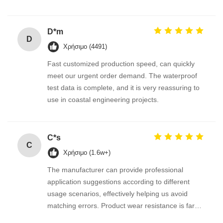
and strict quality control. Reliable long-term
supplier for our equipment projects.
D*m
D
Χρήσιμο (4491)
Fast customized production speed, can quickly
meet our urgent order demand. The waterproof
test data is complete, and it is very reassuring to
use in coastal engineering projects.
C*s
C
Χρήσιμο (1.6w+)
The manufacturer can provide professional
application suggestions according to different
usage scenarios, effectively helping us avoid
matching errors. Product wear resistance is far
beyond expectation.