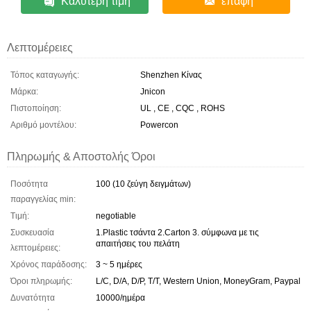
Καλύτερη τιμή
επαφή
Λεπτομέρειες
Τόπος καταγωγής:
Shenzhen Κίνας
Μάρκα:
Jnicon
Πιστοποίηση:
UL , CE , CQC , ROHS
Αριθμό μοντέλου:
Powercon
Πληρωμής & Αποστολής Όροι
Ποσότητα
100 (10 ζεύγη δειγμάτων)
παραγγελίας min:
Τιμή:
negotiable
Συσκευασία
1.Plastic τσάντα 2.Carton 3. σύμφωνα με τις
απαιτήσεις του πελάτη
λεπτομέρειες:
Χρόνος παράδοσης:
3 ~ 5 ημέρες
Όροι πληρωμής:
L/C, D/A, D/P, T/T, Western Union, MoneyGram, Paypal
Δυνατότητα
10000/ημέρα